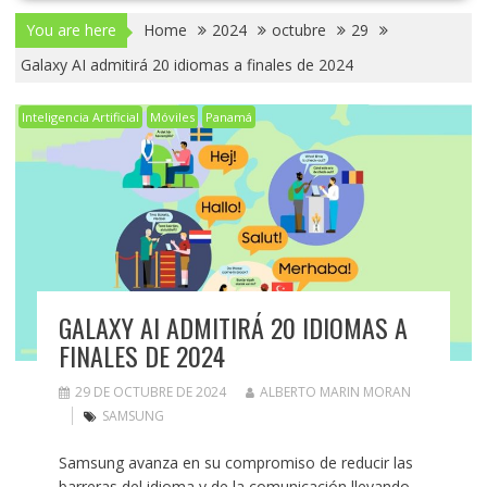
You are here
Home
2024
octubre
29
Galaxy AI admitirá 20 idiomas a finales de 2024
Inteligencia Artificial
Móviles
Panamá
GALAXY AI ADMITIRÁ 20 IDIOMAS A
FINALES DE 2024
29 DE OCTUBRE DE 2024
ALBERTO MARIN MORAN
SAMSUNG
Samsung avanza en su compromiso de reducir las
barreras del idioma y de la comunicación llevando