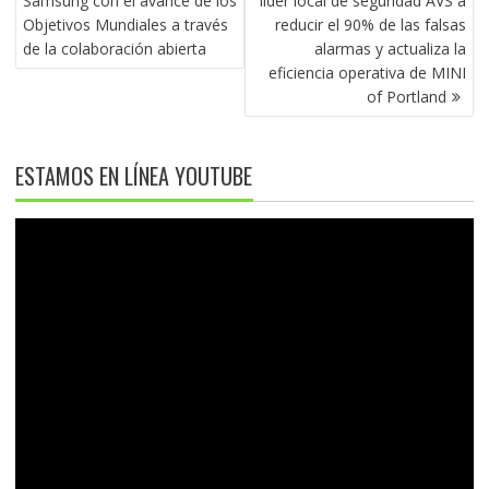
Samsung con el avance de los
líder local de seguridad AVS a
ENTRADAS
Objetivos Mundiales a través
reducir el 90% de las falsas
de la colaboración abierta
alarmas y actualiza la
eficiencia operativa de MINI
of Portland
ESTAMOS EN LÍNEA YOUTUBE