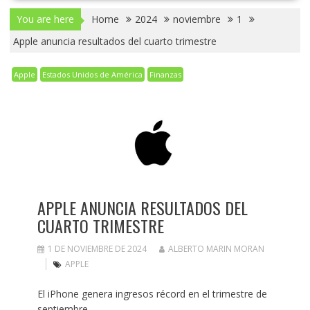
You are here
Home
2024
noviembre
1
Apple anuncia resultados del cuarto trimestre
Apple
Estados Unidos de América
Finanzas
APPLE ANUNCIA RESULTADOS DEL
CUARTO TRIMESTRE
1 DE NOVIEMBRE DE 2024
ALBERTO MARIN MORAN
APPLE
El iPhone genera ingresos récord en el trimestre de
septiembre