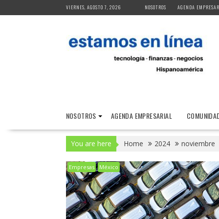
Skip
VIERNES, AGOSTO 7, 2026
NOSOTROS
AGENDA EMPRESAR
to
content
NOSOTROS
AGENDA EMPRESARIAL
COMUNIDAD
You are here
Home
2024
noviembre
Empresas
México