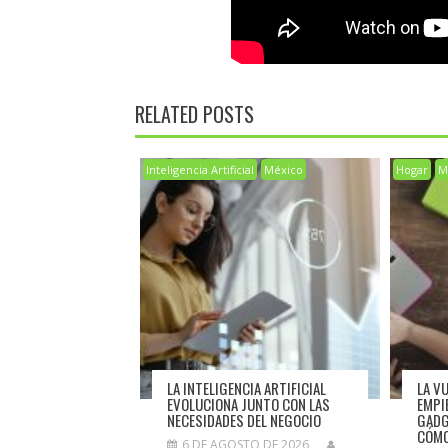
RELATED POSTS
Inteligencia Artificial
México
Hogar
M
LA INTELIGENCIA ARTIFICIAL
LA V
EVOLUCIONA JUNTO CON LAS
EMPI
NECESIDADES DEL NEGOCIO
GADG
CÓMO
6 DE AGOSTO DE 2026