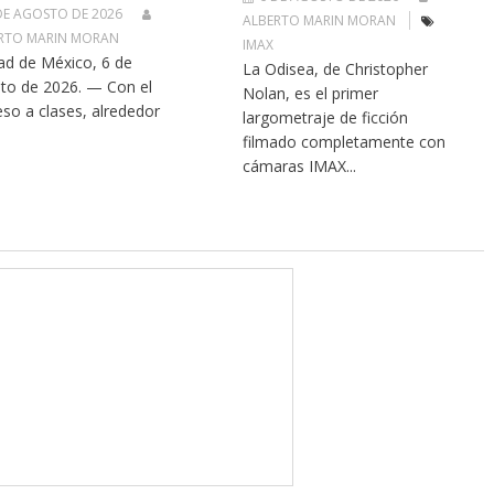
DE AGOSTO DE 2026
ALBERTO MARIN MORAN
RTO MARIN MORAN
IMAX
ad de México, 6 de
La Odisea, de Christopher
to de 2026. — Con el
Nolan, es el primer
eso a clases, alrededor
largometraje de ficción
filmado completamente con
cámaras IMAX...