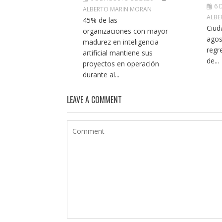
6 
ALBERTO MARIN MORAN
ALBE
45% de las
Ciud
organizaciones con mayor
agos
madurez en inteligencia
regr
artificial mantiene sus
de...
proyectos en operación
durante al...
LEAVE A COMMENT