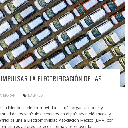
IMPULSAR LA ELECTRIFICACIÓN DE LAS
IN MORAN
EDENRED
 en líder de la electromovilidad si más organizaciones y
itad de los vehículos vendidos en el país sean eléctricos, y
denred se une a Electromovilidad Asociación México (EMA) con
 principales actores del ecosistema y promover la