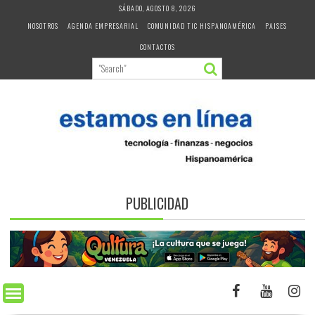
Skip
SÁBADO, AGOSTO 8, 2026
to
NOSOTROS
AGENDA EMPRESARIAL
COMUNIDAD TIC HISPANOAMÉRICA
PAISES
content
CONTACTOS
PUBLICIDAD