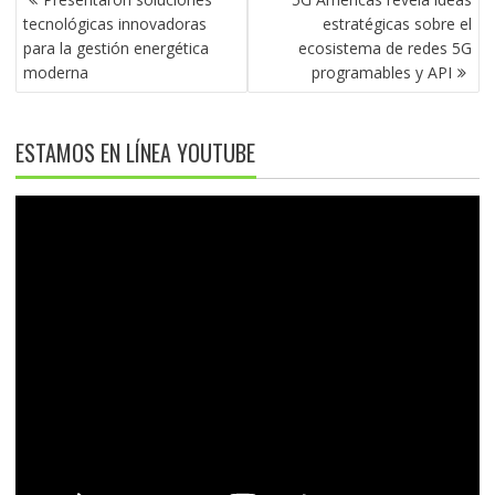
DE
tecnológicas innovadoras
estratégicas sobre el
ENTRADAS
para la gestión energética
ecosistema de redes 5G
moderna
programables y API
ESTAMOS EN LÍNEA YOUTUBE