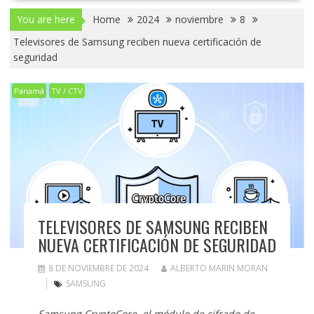
You are here
Home
2024
noviembre
8
Televisores de Samsung reciben nueva certificación de
seguridad
Panamá
TV / CTV
TELEVISORES DE SAMSUNG RECIBEN
NUEVA CERTIFICACIÓN DE SEGURIDAD
8 DE NOVIEMBRE DE 2024
ALBERTO MARIN MORAN
SAMSUNG
Samsung CryptoCore, el módulo de cifrado de