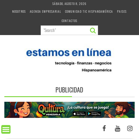
Skip
SÁBADO, AGOSTO 8, 2026
to
NOSOTROS
AGENDA EMPRESARIAL
COMUNIDAD TIC HISPANOAMÉRICA
PAISES
content
CONTACTOS
PUBLICIDAD