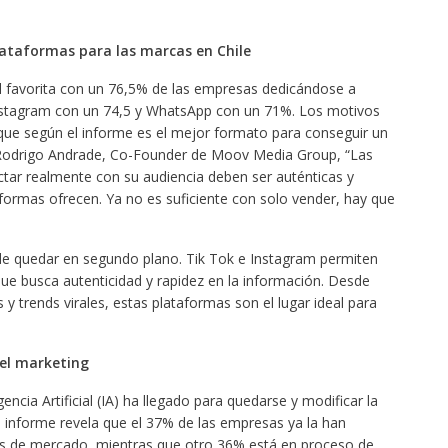
lataformas para las marcas en Chile
al favorita con un 76,5% de las empresas dedicándose a
 Instagram con un 74,5 y WhatsApp con un 71%. Los motivos
 que según el informe es el mejor formato para conseguir un
 Rodrigo Andrade, Co-Founder de Moov Media Group, “Las
ar realmente con su audiencia deben ser auténticas y
formas ofrecen. Ya no es suficiente con solo vender, hay que
de quedar en segundo plano. Tik Tok e Instagram permiten
que busca autenticidad y rapidez en la información. Desde
 y trends virales, estas plataformas son el lugar ideal para
 del marketing
encia Artificial (IA) ha llegado para quedarse y modificar la
El informe revela que el 37% de las empresas ya la han
s de mercado, mientras que otro 36% está en proceso de