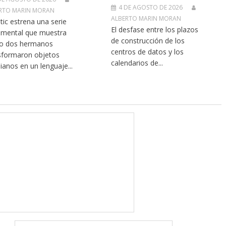
4 DE AGOSTO DE 2026
RTO MARIN MORAN
ALBERTO MARIN MORAN
itic estrena una serie
El desfase entre los plazos
mental que muestra
de construcción de los
o dos hermanos
centros de datos y los
sformaron objetos
calendarios de...
dianos en un lenguaje...