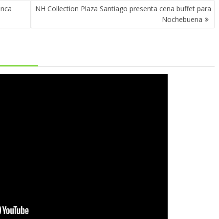
anca
NH Collection Plaza Santiago presenta cena buffet para
Nochebuena