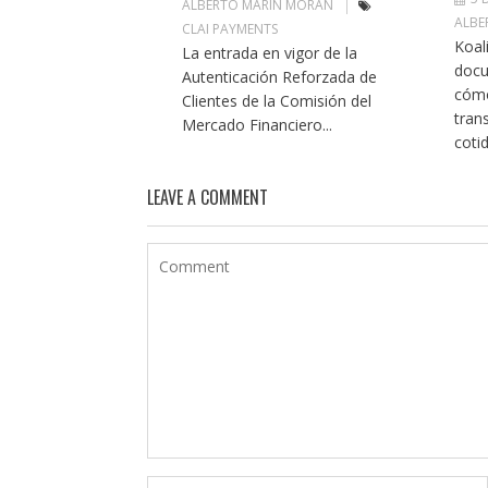
ALBERTO MARIN MORAN
ALBE
CLAI PAYMENTS
Koal
La entrada en vigor de la
docu
Autenticación Reforzada de
cóm
Clientes de la Comisión del
tran
Mercado Financiero...
coti
LEAVE A COMMENT