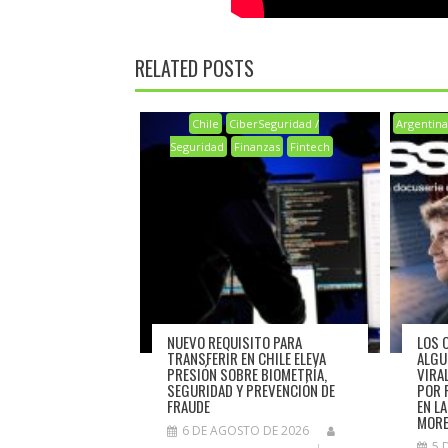
RELATED POSTS
Chile
CiberSeguridad /
Argentin
Seguridad
Finanzas
Fintech
NUEVO REQUISITO PARA
LOS 
TRANSFERIR EN CHILE ELEVA
ALGU
PRESIÓN SOBRE BIOMETRÍA,
VIRA
SEGURIDAD Y PREVENCIÓN DE
POR 
FRAUDE
EN L
MORE
6 DE AGOSTO DE 2026
5 