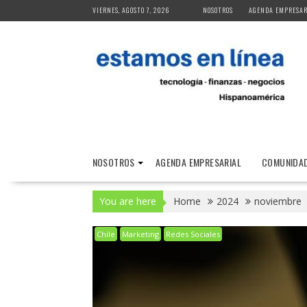
Skip
VIERNES, AGOSTO 7, 2026
NOSOTROS
AGENDA EMPRESAR
to
content
NOSOTROS
AGENDA EMPRESARIAL
COMUNIDAD
You are here
Home
2024
noviembre
Chile
Marketing
Redes Sociales