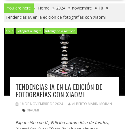
You are here
Home
2024
noviembre
18
Tendencias IA en la edición de fotografías con Xiaomi
Chile
Fotografía Digital
Inteligencia Artificial
TENDENCIAS IA EN LA EDICIÓN DE
FOTOGRAFÍAS CON XIAOMI
18 DE NOVIEMBRE DE 2024
ALBERTO MARIN MORAN
XIAOMI
Expansión con IA, Edición automática de fondos,
Xiaomi Pro Cut y Efecto Bokeh son algunas