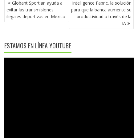
NAVEGACIÓN
Globant Sportian ayuda a
Intelligence Fabric, la solución
DE
evitar las transmisiones
para que la banca aumente su
ENTRADAS
ilegales deportivas en México
productividad a través de la
IA
ESTAMOS EN LÍNEA YOUTUBE