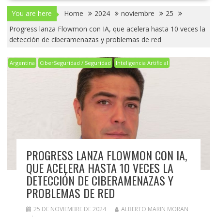
You are here
Home
2024
noviembre
25
Progress lanza Flowmon con IA, que acelera hasta 10 veces la
detección de ciberamenazas y problemas de red
Argentina
CiberSeguridad / Seguridad
Inteligencia Artificial
PROGRESS LANZA FLOWMON CON IA,
QUE ACELERA HASTA 10 VECES LA
DETECCIÓN DE CIBERAMENAZAS Y
PROBLEMAS DE RED
25 DE NOVIEMBRE DE 2024
ALBERTO MARIN MORAN