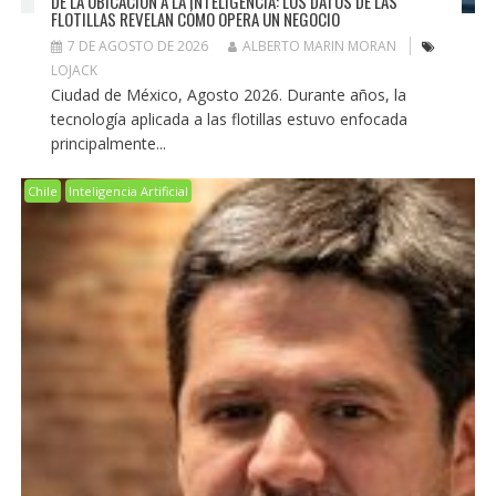
DE LA UBICACIÓN A LA INTELIGENCIA: LOS DATOS DE LAS
FLOTILLAS REVELAN CÓMO OPERA UN NEGOCIO
7 DE AGOSTO DE 2026
ALBERTO MARIN MORAN
LOJACK
Ciudad de México, Agosto 2026. Durante años, la
tecnología aplicada a las flotillas estuvo enfocada
principalmente...
Chile
Inteligencia Artificial