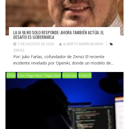
LA IA YA NO SOLO RESPONDE: AHORA TAMBIÉN ACTÚA. EL
DESAFÍO ES GOBERNARLA
7 DE AGOSTO DE 2026
ALBERTO MARIN MORAN
ZERVIZ
Por: Julio Farías, cofundador de Zerviz El reciente
incidente revelado por OpenAI, donde un modelo de...
Chile
CiberSeguridad / Seguridad
Finanzas
Fintech