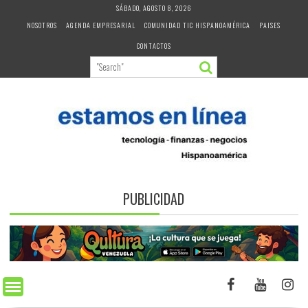
Skip
SÁBADO, AGOSTO 8, 2026
to
NOSOTROS
AGENDA EMPRESARIAL
COMUNIDAD TIC HISPANOAMÉRICA
PAISES
content
CONTACTOS
PUBLICIDAD