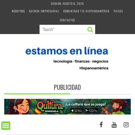
Skip
SÁBADO, AGOSTO 8, 2026
to
NOSOTROS
AGENDA EMPRESARIAL
COMUNIDAD TIC HISPANOAMÉRICA
PAISES
content
CONTACTOS
PUBLICIDAD