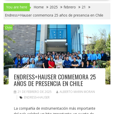
You are here
Home
2025
febrero
21
Endress+Hauser conmemora 25 años de presencia en Chile
Chile
ENDRESS+HAUSER CONMEMORA 25
AÑOS DE PRESENCIA EN CHILE
21 DE FEBRERO DE 2025
ALBERTO MARIN MORAN
ENDRESS+HAUSER
La compañía de instrumentación más importante
del país celebró un hito importante: un cuarto de