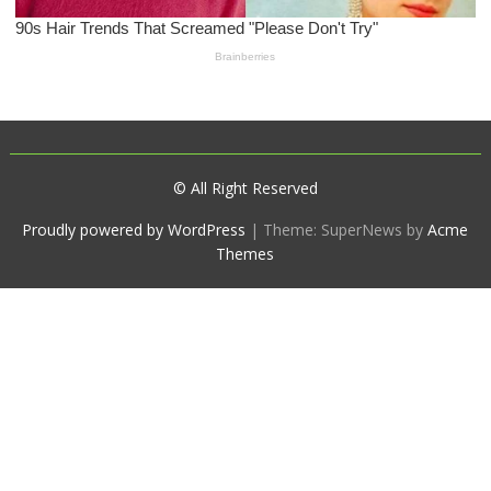
© All Right Reserved
Proudly powered by WordPress
|
Theme: SuperNews by
Acme
Themes