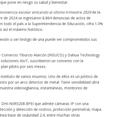
 que pone en riesgo su salud y bienestar.
onvivencia escolar entrando al último trimestre 2024
de la
tre de 2024 se ingresaron 8,864 denuncias de actos de
n todo el país a la Superintendencia de Educación, cifra 1.3%
o así el máximo histórico.
gresión o ser testigo de una puede ver comprometidos sus
r de Comercio Tiburcio Alarcón (INSUCO) y Dahua Technology
 soluciones AIoT, suscribieron un convenio con la
plan piloto por seis meses.
instituto de varios insumos. Uno de ellos es un pórtico de
 por un arco detector de metal. Tiene sensibilidad ultra
muestra videovigilancia, instantáneas, monitoreo de
o DHI-NVR5208-8PEI que admite cámaras IP con una
tección y detección de rostros, protección perimetral, mapa
ínea base de seguridad 2.4, entre muchas otras