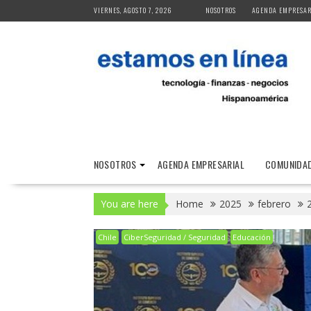
Skip
VIERNES, AGOSTO 7, 2026
NOSOTROS
AGENDA EMPRESAR
to
content
NOSOTROS
AGENDA EMPRESARIAL
COMUNIDAD
You are here
Home
2025
febrero
Chile
CiberSeguridad / Seguridad
Educación