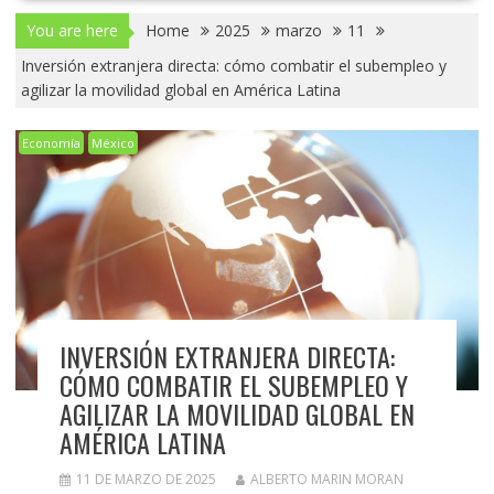
You are here
Home
2025
marzo
11
Inversión extranjera directa: cómo combatir el subempleo y
agilizar la movilidad global en América Latina
Economía
México
INVERSIÓN EXTRANJERA DIRECTA:
CÓMO COMBATIR EL SUBEMPLEO Y
AGILIZAR LA MOVILIDAD GLOBAL EN
AMÉRICA LATINA
11 DE MARZO DE 2025
ALBERTO MARIN MORAN