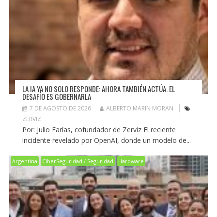
LA IA YA NO SOLO RESPONDE: AHORA TAMBIÉN ACTÚA. EL
DESAFÍO ES GOBERNARLA
7 DE AGOSTO DE 2026
ALBERTO MARIN MORAN
ZERVIZ
Por: Julio Farías, cofundador de Zerviz El reciente
incidente revelado por OpenAI, donde un modelo de...
Argentina
CiberSeguridad / Seguridad
Hardware