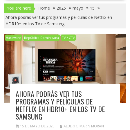
You are here
Home
2025
mayo
15
Ahora podrás ver tus programas y películas de Netflix en
HDR10+ en los TV de Samsung
Hardware
República Dominicana
TV / CTV
AHORA PODRÁS VER TUS
PROGRAMAS Y PELÍCULAS DE
NETFLIX EN HDR10+ EN LOS TV DE
SAMSUNG
15 DE MAYO DE 2025
ALBERTO MARIN MORAN