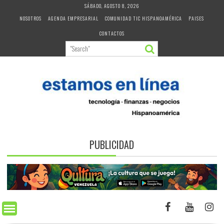
Skip
SÁBADO, AGOSTO 8, 2026
to
NOSOTROS
AGENDA EMPRESARIAL
COMUNIDAD TIC HISPANOAMÉRICA
PAISES
content
CONTACTOS
PUBLICIDAD