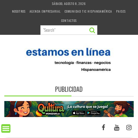
Skip
SÁBADO, AGOSTO 8, 2026
to
NOSOTROS
AGENDA EMPRESARIAL
COMUNIDAD TIC HISPANOAMÉRICA
PAISES
content
CONTACTOS
PUBLICIDAD