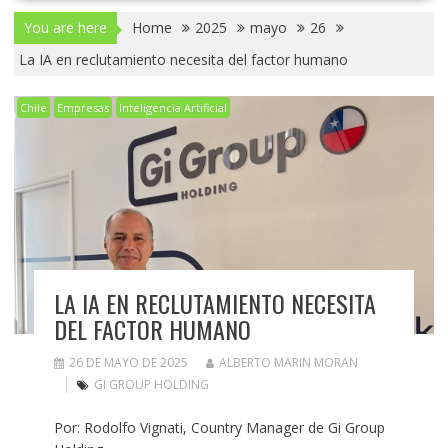
You are here
Home
2025
mayo
26
La IA en reclutamiento necesita del factor humano
Chile
Empresas
Inteligencia Artificial
LA IA EN RECLUTAMIENTO NECESITA
DEL FACTOR HUMANO
26 DE MAYO DE 2025
ALBERTO MARIN MORAN
GI GROUP HOLDING
Por: Rodolfo Vignati, Country Manager de Gi Group