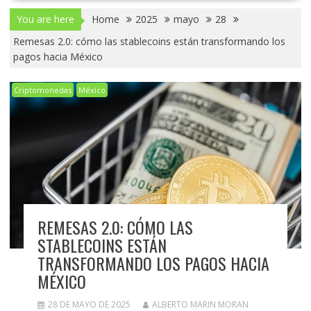
You are here
Home
2025
mayo
28
Remesas 2.0: cómo las stablecoins están transformando los
pagos hacia México
Criptomonedas
México
REMESAS 2.0: CÓMO LAS
STABLECOINS ESTÁN
TRANSFORMANDO LOS PAGOS HACIA
MÉXICO
28 DE MAYO DE 2025
ALBERTO MARIN MORAN