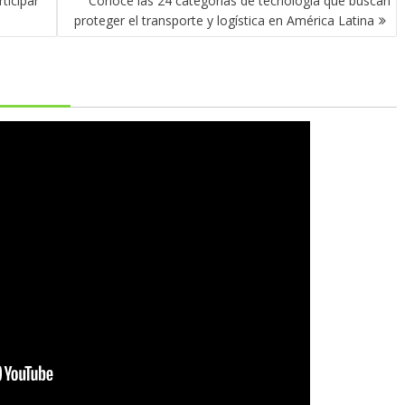
ticipar
Conoce las 24 categorías de tecnología que buscan
proteger el transporte y logística en América Latina