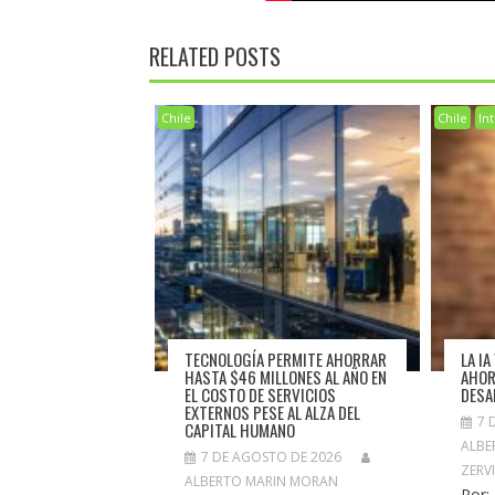
RELATED POSTS
Chile
Chile
Int
TECNOLOGÍA PERMITE AHORRAR
LA I
HASTA $46 MILLONES AL AÑO EN
AHOR
EL COSTO DE SERVICIOS
DESA
EXTERNOS PESE AL ALZA DEL
7 
CAPITAL HUMANO
ALBE
7 DE AGOSTO DE 2026
ZERV
ALBERTO MARIN MORAN
Por: