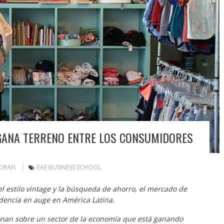
GANA TERRENO ENTRE LOS CONSUMIDORES
MORAN
EAE BUSINESS SCHOOL
l estilo vintage y la búsqueda de ahorro, el mercado de
dencia en auge en América Latina.
ionan sobre un sector de la economía que está ganando