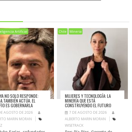
eligencia Artificial
Chile
Mineria
A YA NO SOLO RESPONDE:
MUJERES Y TECNOLOGÍA: LA
A TAMBIÉN ACTÚA. EL
MINERÍA QUE ESTÁ
FÍO ES GOBERNARLA
CONSTRUYENDO EL FUTURO
DE AGOSTO DE 2026
7 DE AGOSTO DE 2026
RTO MARIN MORAN
ALBERTO MARIN MORAN
IZ
WISETRACK
 Julio Farías, cofundador
Por: Pía Ríos. Gerente de