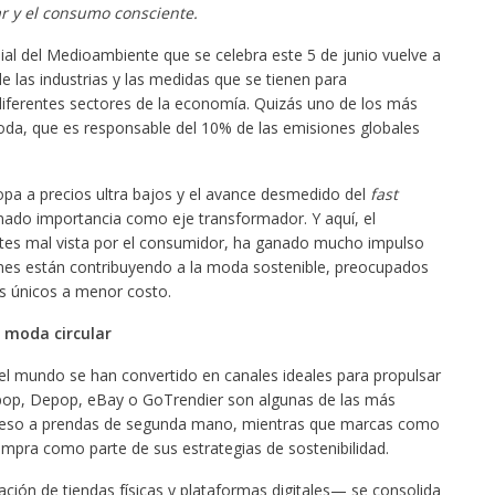
r y el consumo consciente.
al del Medioambiente que se celebra este 5 de junio vuelve a
e las industrias y las medidas que se tienen para
iferentes sectores de la economía. Quizás uno de los más
moda, que es responsable del 10% de las emisiones globales
opa a precios ultra bajos y el avance desmedido del
fast
anado importancia como eje transformador. Y aquí, el
es mal vista por el consumidor, ha ganado mucho impulso
enes están contribuyendo a la moda sostenible, preocupados
os únicos a menor costo.
la moda circular
l mundo se han convertido en canales ideales para propulsar
apop, Depop, eBay o GoTrendier son algunas de las más
acceso a prendas de segunda mano, mientras que marcas como
mpra como parte de sus estrategias de sostenibilidad.
ción de tiendas físicas y plataformas digitales— se consolida