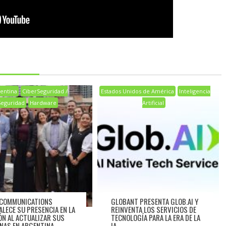
entina
CiberSeguridad /
Estados Unidos de América
Inteligencia
Seguridad
Hardware
Artificial
 COMMUNICATIONS
GLOBANT PRESENTA GLOB.AI Y
ALECE SU PRESENCIA EN LA
REINVENTA LOS SERVICIOS DE
ÓN AL ACTUALIZAR SUS
TECNOLOGÍA PARA LA ERA DE LA
INAS EN ARGENTINA
IA