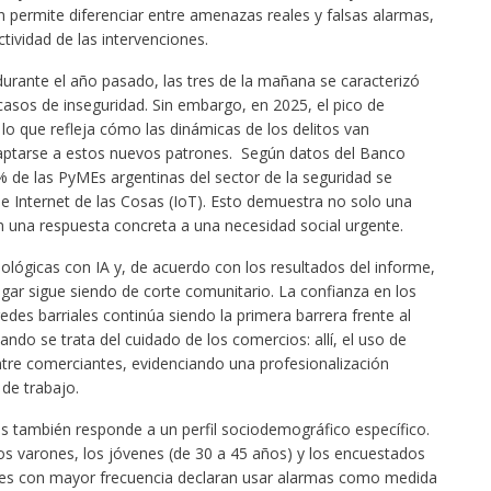
n permite diferenciar entre amenazas reales y falsas alarmas,
tividad de las intervenciones.
urante el año pasado, las tres de la mañana se caracterizó
casos de inseguridad. Sin embargo, en 2025, el pico de
lo que refleja cómo las dinámicas de los delitos van
ptarse a estos nuevos patrones. Según datos del Banco
% de las PyMEs argentinas del sector de la seguridad se
 Internet de las Cosas (IoT). Esto demuestra no solo una
 una respuesta concreta a una necesidad social urgente.
ológicas con IA y, de acuerdo con los resultados del informe,
hogar sigue siendo de corte comunitario. La confianza en los
edes barriales continúa siendo la primera barrera frente al
ando se trata del cuidado de los comercios: allí, el uso de
ntre comerciantes, evidenciando una profesionalización
 de trabajo.
os también responde a un perfil sociodemográfico específico.
os varones, los jóvenes (de 30 a 45 años) y los encuestados
es con mayor frecuencia declaran usar alarmas como medida