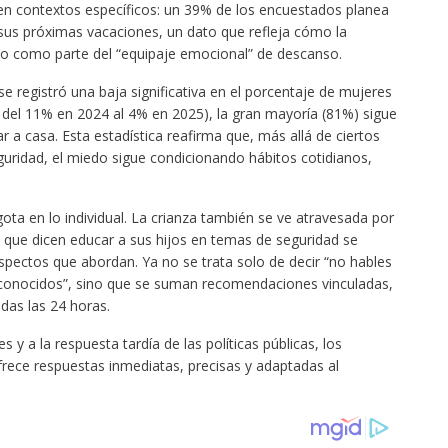
 en contextos específicos: un 39% de los encuestados planea
 sus próximas vacaciones, un dato que refleja cómo la
so como parte del “equipaje emocional” de descanso.
se registró una baja significativa en el porcentaje de mujeres
 del 11% en 2024 al 4% en 2025), la gran mayoría (81%) sigue
r a casa. Esta estadística reafirma que, más allá de ciertos
ridad, el miedo sigue condicionando hábitos cotidianos,
ota en lo individual. La crianza también se ve atravesada por
es que dicen educar a sus hijos en temas de seguridad se
pectos que abordan. Ya no se trata solo de decir “no hables
sconocidos”, sino que se suman recomendaciones vinculadas,
das las 24 horas.
s y a la respuesta tardía de las políticas públicas, los
rece respuestas inmediatas, precisas y adaptadas al