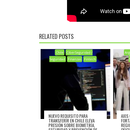
RELATED POSTS
Chile
CiberSeguridad /
Arg
Seguridad
Finanzas
Fintech
NUEVO REQUISITO PARA
AXIS
TRANSFERIR EN CHILE ELEVA
FORT
PRESIÓN SOBRE BIOMETRÍA,
REGI
SEGURIDAD Y PREVENCIÓN DE
OFIC