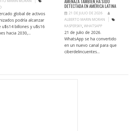
AMENAZA TAMBIÉN HA SIDO
RTO MARIN MORAN
DETECTADA EN AMÉRICA LATINA
O
21 DE JULIO DE 2026
ercado global de activos
ALBERTO MARIN MORAN
nizados podría alcanzar
KASPERSKY
,
WHATSAPP
e u$s14 billones y u$s16
21 de julio de 2026.
nes hacia 2030,...
WhatsApp se ha convertido
en un nuevo canal para que
ciberdelincuentes...