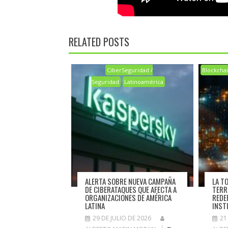
RELATED POSTS
CiberSeguridad /
Blockcha
Seguridad
Latinoamérica
ALERTA SOBRE NUEVA CAMPAÑA
LA T
DE CIBERATAQUES QUE AFECTA A
TERR
ORGANIZACIONES DE AMÉRICA
REDE
LATINA
INST
29 DE JULIO DE 2026
21