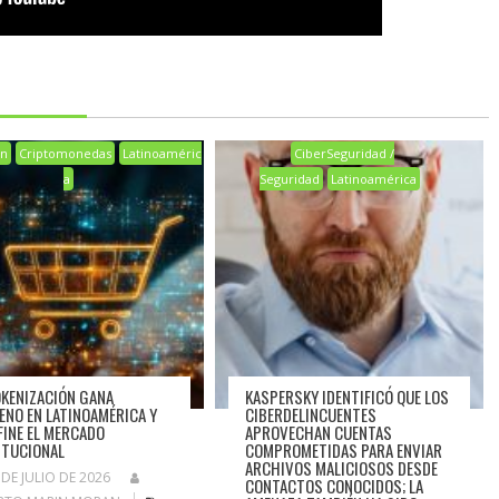
in
Criptomonedas
Latinoaméric
CiberSeguridad /
a
Seguridad
Latinoamérica
OKENIZACIÓN GANA
KASPERSKY IDENTIFICÓ QUE LOS
ENO EN LATINOAMÉRICA Y
CIBERDELINCUENTES
FINE EL MERCADO
APROVECHAN CUENTAS
ITUCIONAL
COMPROMETIDAS PARA ENVIAR
ARCHIVOS MALICIOSOS DESDE
 DE JULIO DE 2026
CONTACTOS CONOCIDOS; LA