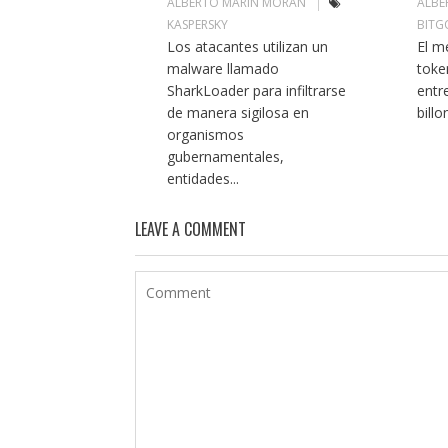
ALBERTO MARIN MORAN
ALBE
KASPERSKY
BITG
Los atacantes utilizan un
El m
malware llamado
toke
SharkLoader para infiltrarse
entr
de manera sigilosa en
billo
organismos
gubernamentales,
entidades...
LEAVE A COMMENT