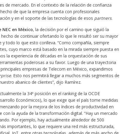
res de mercado. En el contexto de la relación de confianza
l hecho de que la empresa cuenta con profesionales
ación y en el soporte de las tecnologías de esos
partners
.
e NEC en México
, la decisión por el camino que siguió la
 hecho de continuar ofertando lo que le resultó ser su mayor
te y todo lo que esto conlleva. “Como compañía, siempre
ntes, cuyo marco está basado en la mirada siempre puesta en
mos la experiencia de décadas en la orquestación de sus
 herramientas poderosas a su favor. Luego de una trayectoria
principales empresas de Telecom en México, expandimos
rprise
. Esto nos permitirá llegar a muchos más segmentos de
estro abanico de clientes”, dijo Ramírez.
ualmente la 34ª posición en el ranking de la OCDE
esarrollo Económicos), lo que exige que el país tome medidas
menzando por la mejora de los índices de productividad en
e con la ayuda de la transformación digital. “Hay un mercado
ando. Por ejemplo, hay actualmente alrededor de 500
más importantes, lo que requiere una red más estructurada,
ificial, IoT, entre otras tecnologías, además de más ancho de