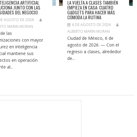
TELIGENCIA ARTIFICIAL
LA VUELTA A CLASES TAMBIÉN
UCIONA JUNTO CON LAS
EMPIEZA EN CASA: CUATRO
SIDADES DEL NEGOCIO
GADGETS PARA HACER MÁS
CÓMODA LA RUTINA
DE AGOSTO DE 2026
6 DE AGOSTO DE 2026
RTO MARIN MORAN
ALBERTO MARIN MORAN
de las
Ciudad de México, 6 de
nizaciones con mayor
agosto de 2026. — Con el
rez en inteligencia
regreso a clases, alrededor
icial mantiene sus
de...
ectos en operación
te al...