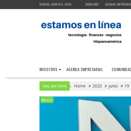
Skip
SÁBADO, AGOSTO 8, 2026
NOSOTROS
AGENDA EMPRESAR
to
content
NOSOTROS
AGENDA EMPRESARIAL
COMUNIDAD
You are here
Home
2025
junio
19
México