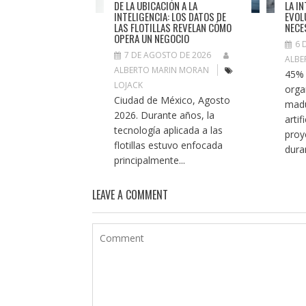
DE LA UBICACIÓN A LA
LA IN
INTELIGENCIA: LOS DATOS DE
EVOL
LAS FLOTILLAS REVELAN CÓMO
NECE
OPERA UN NEGOCIO
6 
7 DE AGOSTO DE 2026
ALBE
ALBERTO MARIN MORAN
45% 
LOJACK
orga
Ciudad de México, Agosto
madu
2026. Durante años, la
artif
tecnología aplicada a las
proy
flotillas estuvo enfocada
duran
principalmente...
LEAVE A COMMENT