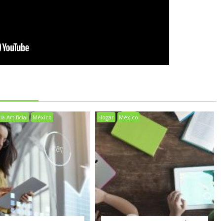
a Artificial
México
Hogar
México