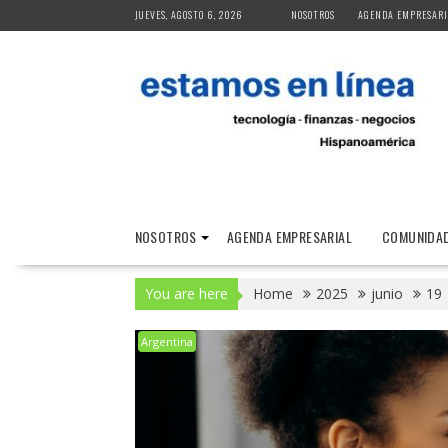
Skip
JUEVES, AGOSTO 6, 2026
NOSOTROS
AGENDA EMPRESARI
to
content
NOSOTROS
AGENDA EMPRESARIAL
COMUNIDAD
You are here
Home
2025
junio
19
Argentina