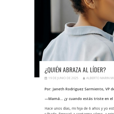
¿QUIÉN ABRAZA AL LÍDER?
19 DE JUNIO DE 2025
ALBERTO MARIN 
Por: Janeth Rodriguez Sarmiento, VP 
—Mamá… ¿y cuando estás triste en el 
Hace unos días, mi hija de 6 años y yo es
sábado. Empezó a contarme cómo, a princi