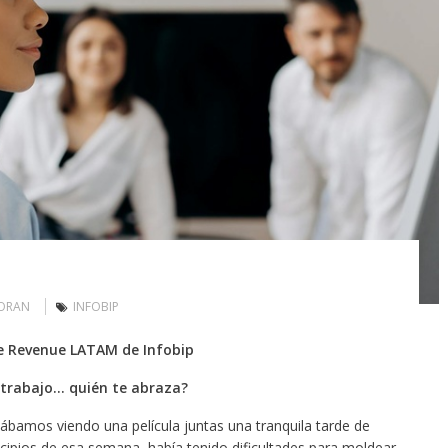
MORAN
INFOBIP
de Revenue LATAM de Infobip
trabajo… quién te abraza?
tábamos viendo una película juntas una tranquila tarde de
pios de esa semana, había tenido dificultades para moldear