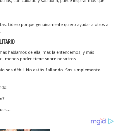
luchas, con cuidado y sabiduría, puede inspirar más que
tas. Lidero porque genuinamente quiero ayudar a otros a
.
LITARIO
o más hablamos de ella, más la entendemos, y más
go,
menos poder tiene sobre nosotros
.
No sos débil. No estás fallando. Sos simplemente…
ndo:
e?
uesta.