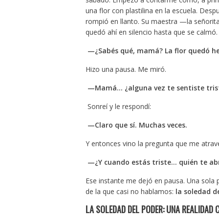
una flor con plastilina en la escuela. Despu
rompió en llanto. Su maestra —la señorita
quedó ahí en silencio hasta que se calmó.
—¿Sabés qué, mamá? La flor quedó h
Hizo una pausa. Me miró.
—Mamá… ¿alguna vez te sentiste trist
Sonreí y le respondí:
—Claro que sí. Muchas veces.
Y entonces vino la pregunta que me atra
—¿Y cuando estás triste… quién te ab
Ese instante me dejó en pausa. Una sola 
de la que casi no hablamos:
la soledad d
LA SOLEDAD DEL PODER: UNA REALIDAD