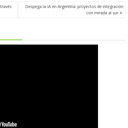
 través
Despega la IA en Argentina: proyectos de integración
con mirada al sur