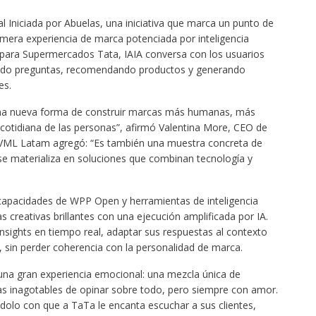
al Iniciada por Abuelas, una iniciativa que marca un punto de
primera experiencia de marca potenciada por inteligencia
da para Supermercados Tata, IAIA conversa con los usuarios
endo preguntas, recomendando productos y generando
es.
 una nueva forma de construir marcas más humanas, más
 cotidiana de las personas”, afirmó Valentina More, CEO de
VML Latam agregó: “Es también una muestra concreta de
e materializa en soluciones que combinan tecnología y
 capacidades de WPP Open y herramientas de inteligencia
as creativas brillantes con una ejecución amplificada por IA.
 insights en tiempo real, adaptar sus respuestas al contexto
, sin perder coherencia con la personalidad de marca.
una gran experiencia emocional: una mezcla única de
nas inagotables de opinar sobre todo, pero siempre con amor.
dolo con que a TaTa le encanta escuchar a sus clientes,