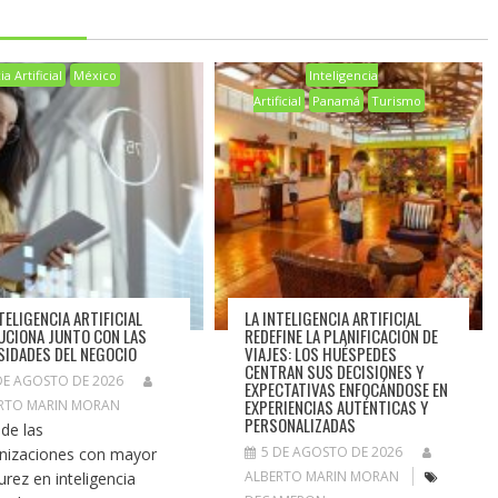
a Artificial
México
Inteligencia
Artificial
Panamá
Turismo
TELIGENCIA ARTIFICIAL
LA INTELIGENCIA ARTIFICIAL
UCIONA JUNTO CON LAS
REDEFINE LA PLANIFICACIÓN DE
SIDADES DEL NEGOCIO
VIAJES: LOS HUÉSPEDES
CENTRAN SUS DECISIONES Y
DE AGOSTO DE 2026
EXPECTATIVAS ENFOCÁNDOSE EN
EXPERIENCIAS AUTÉNTICAS Y
RTO MARIN MORAN
PERSONALIZADAS
de las
5 DE AGOSTO DE 2026
nizaciones con mayor
ALBERTO MARIN MORAN
rez en inteligencia