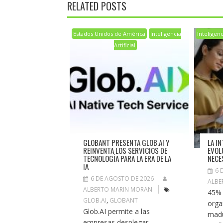
RELATED POSTS
Estados Unidos de América
Inteligencia
Inteligenci
Artificial
GLOBANT PRESENTA GLOB.AI Y
LA IN
REINVENTA LOS SERVICIOS DE
EVOL
TECNOLOGÍA PARA LA ERA DE LA
NECE
IA
6 
6 DE AGOSTO DE 2026
ALBE
ALBERTO MARIN MORAN
45% 
GLOB.AI
,
GLOBANT
orga
Glob.AI permite a las
madu
empresas desplegar