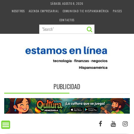
Skip
SÁBADO, AGOSTO 8, 2026
to
NOSOTROS
AGENDA EMPRESARIAL
COMUNIDAD TIC HISPANOAMÉRICA
PAISES
content
CONTACTOS
PUBLICIDAD