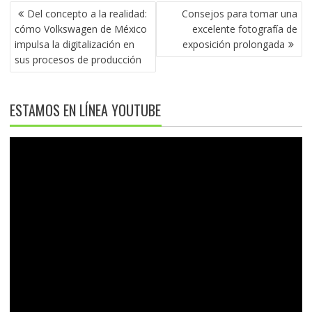
NAVEGACIÓN
Del concepto a la realidad:
Consejos para tomar una
DE
cómo Volkswagen de México
excelente fotografía de
ENTRADAS
impulsa la digitalización en
exposición prolongada
sus procesos de producción
ESTAMOS EN LÍNEA YOUTUBE