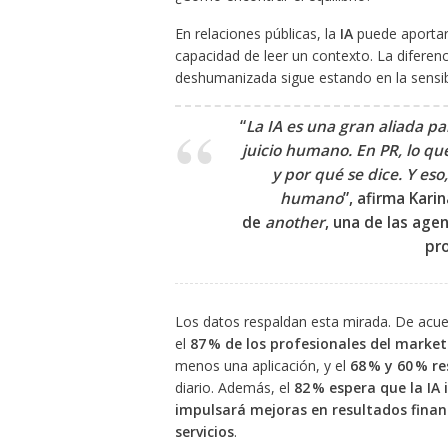
En relaciones públicas, la
IA
puede aportar 
capacidad de leer un contexto. La diferen
deshumanizada sigue estando en la sensib
“
La IA es una gran aliada p
juicio humano. En PR, lo qu
y por qué se dice. Y es
humano
”, afirma
Karin
de
another
, una de las ag
pr
Los datos respaldan esta mirada. De acue
el
87 % de los profesionales del market
menos una aplicación, y el
68 % y 60 % r
diario. Además, el
82 % espera que la IA
impulsará mejoras en resultados financ
servicios
.