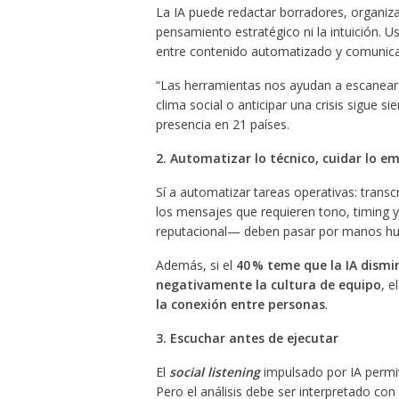
La IA puede redactar borradores, organiz
pensamiento estratégico ni la intuición. U
entre contenido automatizado y comunica
“Las herramientas nos ayudan a escanear m
clima social o anticipar una crisis sigue 
presencia en 21 países.
2. Automatizar lo técnico, cuidar lo e
Sí a automatizar tareas operativas: trans
los mensajes que requieren tono, timing 
reputacional— deben pasar por manos h
Además, si el
40 % teme que la IA dismi
negativamente la cultura de equipo
, e
la conexión entre personas
.
3. Escuchar antes de ejecutar
El
social listening
impulsado por IA permi
Pero el análisis debe ser interpretado con