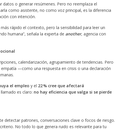
ar datos o generar resúmenes. Pero no reemplaza el
sarla como asistente, no como voz principal, es la diferencia
ción con intención.
ás rápido el contexto, pero la sensibilidad para leer un
siendo humana”, señala la experta de
another
, agencia con
mocional
cripciones, calendarización, agrupamiento de tendencias. Pero
y empatía —como una respuesta en crisis o una declaración
umanas.
nuya el empleo
y el
22 % cree que afectará
l llamado es claro:
no hay eficiencia que valga si se pierde
te detectar patrones, conversaciones clave o focos de riesgo.
 criterio. No todo lo que genera ruido es relevante para tu