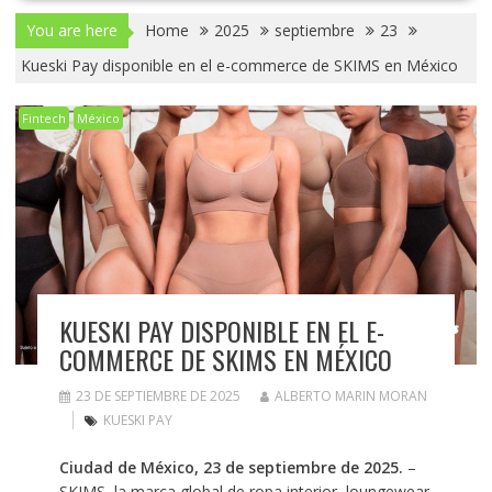
You are here
Home
2025
septiembre
23
Kueski Pay disponible en el e-commerce de SKIMS en México
Fintech
México
KUESKI PAY DISPONIBLE EN EL E-
COMMERCE DE SKIMS EN MÉXICO
23 DE SEPTIEMBRE DE 2025
ALBERTO MARIN MORAN
KUESKI PAY
Ciudad de México, 23 de septiembre de 2025.
–
SKIMS, la marca global de ropa interior, loungewear