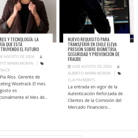
RES Y TECNOLOGÍA: LA
NUEVO REQUISITO PARA
RÍA QUE ESTÁ
TRANSFERIR EN CHILE ELEVA
TRUYENDO EL FUTURO
PRESIÓN SOBRE BIOMETRÍA,
SEGURIDAD Y PREVENCIÓN DE
DE AGOSTO DE 2026
FRAUDE
RTO MARIN MORAN
6 DE AGOSTO DE 2026
TRACK
ALBERTO MARIN MORAN
 Pía Ríos. Gerente de
CLAI PAYMENTS
eting Wisetrack El mes
La entrada en vigor de la
gosto es
Autenticación Reforzada de
icionalmente el Mes de...
Clientes de la Comisión del
Mercado Financiero...