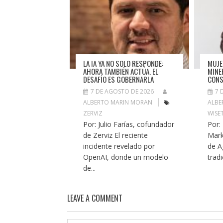
LA IA YA NO SOLO RESPONDE:
MUJE
AHORA TAMBIÉN ACTÚA. EL
MINE
DESAFÍO ES GOBERNARLA
CONS
7 DE AGOSTO DE 2026
7 
ALBERTO MARIN MORAN
ALBE
ZERVIZ
WISE
Por: Julio Farías, cofundador
Por:
de Zerviz El reciente
Mark
incidente revelado por
de A
OpenAI, donde un modelo
trad
de...
LEAVE A COMMENT