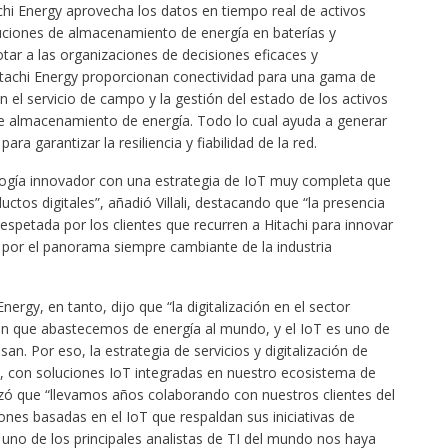
chi Energy aprovecha los datos en tiempo real de activos
luciones de almacenamiento de energía en baterías y
tar a las organizaciones de decisiones eficaces y
tachi Energy proporcionan conectividad para una gama de
yen el servicio de campo y la gestión del estado de los activos
de almacenamiento de energía. Todo lo cual ayuda a generar
a garantizar la resiliencia y fiabilidad de la red.
logía innovador con una estrategia de IoT muy completa que
tos digitales”, añadió Villali, destacando que “la presencia
espetada por los clientes que recurren a Hitachi para innovar
 por el panorama siempre cambiante de la industria
nergy, en tanto, dijo que “la digitalización en el sector
n que abastecemos de energía al mundo, y el IoT es uno de
n. Por eso, la estrategia de servicios y digitalización de
ro, con soluciones IoT integradas en nuestro ecosistema de
tizó que “llevamos años colaborando con nuestros clientes del
iones basadas en el IoT que respaldan sus iniciativas de
uno de los principales analistas de TI del mundo nos haya