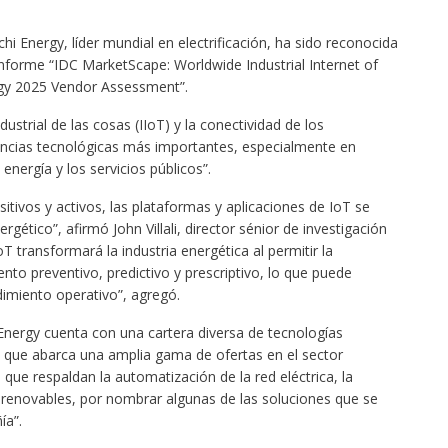
chi Energy, líder mundial en electrificación, ha sido reconocida
informe “IDC MarketScape: Worldwide Industrial Internet of
rgy 2025 Vendor Assessment”.
dustrial de las cosas (IIoT) y la conectividad de los
dencias tecnológicas más importantes, especialmente en
energía y los servicios públicos”.
ivos y activos, las plataformas y aplicaciones de IoT se
rgético”, afirmó John Villali, director sénior de investigación
T transformará la industria energética al permitir la
nto preventivo, predictivo y prescriptivo, lo que puede
dimiento operativo”, agregó.
Energy cuenta con una cartera diversa de tecnologías
n que abarca una amplia gama de ofertas en el sector
 que respaldan la automatización de la red eléctrica, la
as renovables, por nombrar algunas de las soluciones que se
ía”.