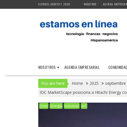
Skip
VIERNES, AGOSTO 7, 2026
NOSOTROS
AGENDA EMPRESAR
to
content
NOSOTROS
AGENDA EMPRESARIAL
COMUNIDAD
You are here
Home
2025
septiembre
IDC MarketScape posiciona a Hitachi Energy com
Chile
Energía
Industrial
IoT