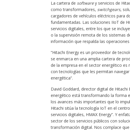
La cartera de
software
y servicios de Hita
como transformadores,
switchgears
, so
cargadores de vehículos eléctricos para do
fundamentadas. Las soluciones IIoT de Hi
servicios digitales, entre los que se inclu
o la supervisión remota de los sistemas 
información que respalda las operaciones par
“Hitachi Energy es un proveedor de tecno
se enmarca en una amplia cartera de produc
de la empresa en el sector energético es r
con tecnologías que les permitan navegar
energética”.
David Goddard, director digital de Hitachi E
energético está transformando la forma e
los avances más importantes que lo impulsa
Hitachi sitúa la tecnología IoT en el cent
servicios digitales, HMAX Energy”. Y enfa
sector de los servicios públicos con soluc
transformación digital. Nos complace que 