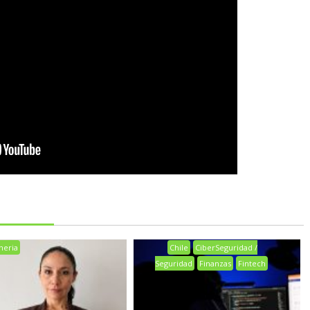
neria
Chile
CiberSeguridad /
Seguridad
Finanzas
Fintech