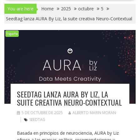
You are here
Home
2025
octubre
5
Seedtag lanza AURA By Liz, la suite creativa Neuro-Contextual
España
SEEDTAG LANZA AURA BY LIZ, LA
SUITE CREATIVA NEURO-CONTEXTUAL
5 DE OCTUBRE DE 2025
ALBERTO MARIN MORAN
SEEDTAG
Basada en principios de neurociencia, AURA by Liz
ofrece a las marcas análisis, recomendaciones y