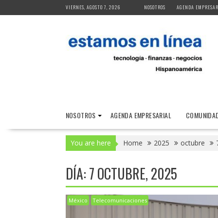
Skip
VIERNES, AGOSTO 7, 2026
NOSOTROS
AGENDA EMPRESAR
to
content
NOSOTROS
AGENDA EMPRESARIAL
COMUNIDAD
You are here
Home
2025
octubre
DÍA:
7 OCTUBRE, 2025
México
Telecomunicaciones