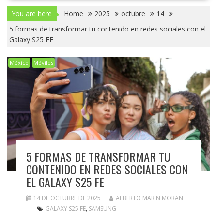
You are here
Home
2025
octubre
14
5 formas de transformar tu contenido en redes sociales con el
Galaxy S25 FE
México
Móviles
5 FORMAS DE TRANSFORMAR TU
CONTENIDO EN REDES SOCIALES CON
EL GALAXY S25 FE
14 DE OCTUBRE DE 2025
ALBERTO MARIN MORAN
GALAXY S25 FE
,
SAMSUNG