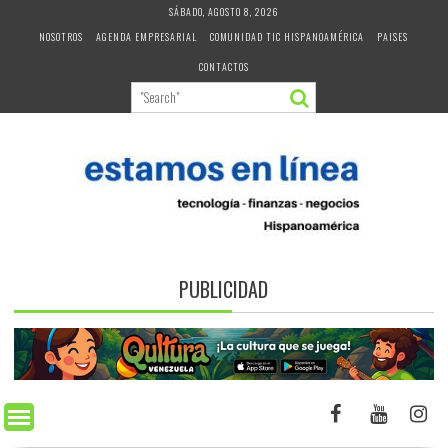
Skip
SÁBADO, AGOSTO 8, 2026
to
NOSOTROS
AGENDA EMPRESARIAL
COMUNIDAD TIC HISPANOAMÉRICA
PAISES
content
CONTACTOS
PUBLICIDAD