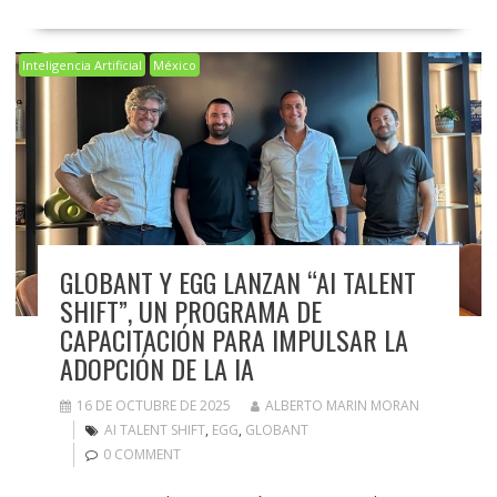
Inteligencia Artificial
México
GLOBANT Y EGG LANZAN “AI TALENT
SHIFT”, UN PROGRAMA DE
CAPACITACIÓN PARA IMPULSAR LA
ADOPCIÓN DE LA IA
16 DE OCTUBRE DE 2025
ALBERTO MARIN MORAN
AI TALENT SHIFT
,
EGG
,
GLOBANT
0 COMMENT