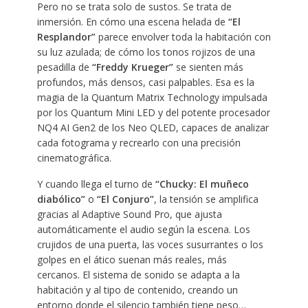
Pero no se trata solo de sustos. Se trata de
inmersión. En cómo una escena helada de
“El
Resplandor”
parece envolver toda la habitación con
su luz azulada; de cómo los tonos rojizos de una
pesadilla de
“Freddy Krueger”
se sienten más
profundos, más densos, casi palpables. Esa es la
magia de la Quantum Matrix Technology impulsada
por los Quantum Mini LED y del potente procesador
NQ4 AI Gen2 de los Neo QLED, capaces de analizar
cada fotograma y recrearlo con una precisión
cinematográfica.
Y cuando llega el turno de
“Chucky: El muñeco
diabólico”
o
“El Conjuro”
, la tensión se amplifica
gracias al Adaptive Sound Pro, que ajusta
automáticamente el audio según la escena. Los
crujidos de una puerta, las voces susurrantes o los
golpes en el ático suenan más reales, más
cercanos. El sistema de sonido se adapta a la
habitación y al tipo de contenido, creando un
entorno donde el silencio también tiene peso…