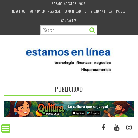
Skip
SÁBADO, AGOSTO 8, 2026
to
NOSOTROS
AGENDA EMPRESARIAL
COMUNIDAD TIC HISPANOAMÉRICA
PAISES
content
CONTACTOS
PUBLICIDAD