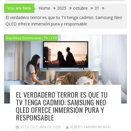
You are here
Home
2025
octubre
31
El verdadero terror es que tu TV tenga cadmio: Samsung Neo
QLED ofrece inmersión pura y responsable
República Dominicana
TV / CTV
EL VERDADERO TERROR ES QUE TU
TV TENGA CADMIO: SAMSUNG NEO
QLED OFRECE INMERSIÓN PURA Y
RESPONSABLE
31 DE OCTUBRE DE 2025
ALBERTO MARIN MORAN