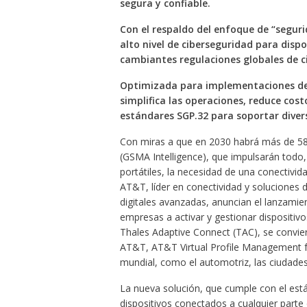
segura y confiable.
Con el respaldo del enfoque de “seguri
alto nivel de ciberseguridad para dispo
cambiantes regulaciones globales de c
Optimizada para implementaciones de 
simplifica las operaciones, reduce cos
estándares SGP.32 para soportar diversa
Con miras a que en 2030 habrá más de 580
(GSMA Intelligence), que impulsarán todo
portátiles, la necesidad de una conectivid
AT&T, líder en conectividad y soluciones d
digitales avanzadas, anuncian el lanzami
empresas a activar y gestionar dispositiv
Thales Adaptive Connect (TAC), se convie
AT&T, AT&T Virtual Profile Management fo
mundial, como el automotriz, las ciudades i
La nueva solución, que cumple con el está
dispositivos conectados a cualquier parte