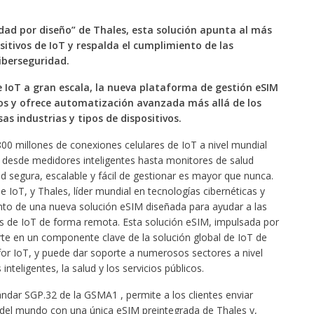
dad por diseño” de Thales, esta solución apunta al más
sitivos de IoT y respalda el cumplimiento de las
iberseguridad.
IoT a gran escala, la nueva plataforma de gestión eSIM
tos y ofrece automatización avanzada más allá de los
s industrias y tipos de dispositivos.
0 millones de conexiones celulares de IoT a nivel mundial
, desde medidores inteligentes hasta monitores de salud
ad segura, escalable y fácil de gestionar es mayor que nunca.
e IoT, y Thales, líder mundial en tecnologías cibernéticas y
ento de una nueva solución eSIM diseñada para ayudar a las
os de IoT de forma remota. Esta solución eSIM, impulsada por
rte en un componente clave de la solución global de IoT de
r IoT, y puede dar soporte a numerosos sectores a nivel
nteligentes, la salud y los servicios públicos.
ndar SGP.32 de la GSMA1 , permite a los clientes enviar
 del mundo con una única eSIM preintegrada de Thales y,