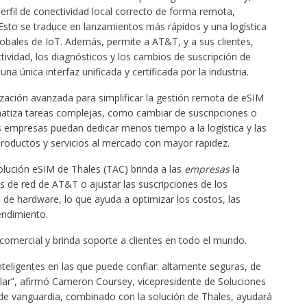
erfil de conectividad local correcto de forma remota,
 Esto se traduce en lanzamientos más rápidos y una logística
obales de IoT. Además, permite a AT&T, y a sus clientes,
ctividad, los diagnósticos y los cambios de suscripción de
a única interfaz unificada y certificada por la industria.
zación avanzada para simplificar la gestión remota de eSIM
atiza tareas complejas, como cambiar de suscripciones o
las empresas puedan dedicar menos tiempo a la logística y las
productos y servicios al mercado con mayor rapidez.
olución eSIM de Thales (TAC) brinda a las
empresas
la
ios de red de AT&T o ajustar las suscripciones de los
 de hardware, lo que ayuda a optimizar los costos, las
endimiento.
 comercial y brinda soporte a clientes en todo el mundo.
teligentes en las que puede confiar: altamente seguras, de
ar”, afirmó Cameron Coursey, vicepresidente de Soluciones
e vanguardia, combinado con la solución de Thales, ayudará