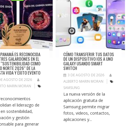
 PANAMÁ ES RECONOCIDA
CÓMO TRANSFERIR TUS DATOS
TRES GALARDONES EN EL
DE UN DISPOSITIVO IOS A UNO
 “SOSTENIBILIDAD COMO
GALAXY USANDO SMART
O NORTE 2026” DE LA
SWITCH
STA VIDA Y ÉXITO EVENTO
3 DE AGOSTO DE 2026
DE AGOSTO DE 2026
ALBERTO MARIN MORAN
RTO MARIN MORAN
SAMSUNG
La nueva versión de la
reconocimientos
aplicación gratuita de
olidan el liderazgo de
Samsung permite migrar
 en sostenibilidad,
fotos, videos, contactos,
vación y gestión
aplicaciones y...
onsable para generar