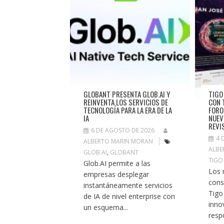
GLOBANT PRESENTA GLOB.AI Y
TIGO
REINVENTA LOS SERVICIOS DE
CON 
TECNOLOGÍA PARA LA ERA DE LA
FORO
IA
NUEV
REVI
6 DE AGOSTO DE 2026
4 
ALBERTO MARIN MORAN
ALBE
GLOB.AI
,
GLOBANT
TIGO
Glob.AI permite a las
Los 
empresas desplegar
cons
instantáneamente servicios
Tigo
de IA de nivel enterprise con
inno
un esquema...
resp