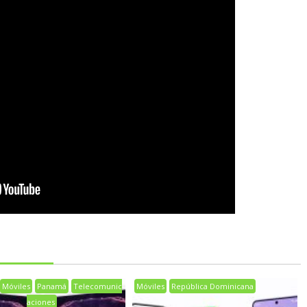
Móviles
Panamá
Telecomunic
Móviles
República Dominicana
aciones