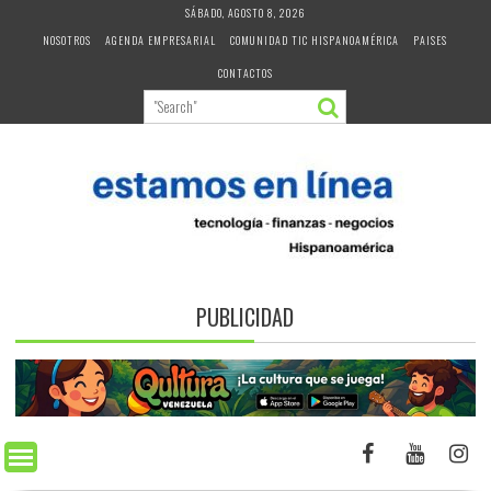
Skip
SÁBADO, AGOSTO 8, 2026
to
NOSOTROS
AGENDA EMPRESARIAL
COMUNIDAD TIC HISPANOAMÉRICA
PAISES
content
CONTACTOS
PUBLICIDAD