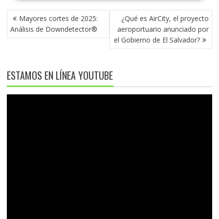
NAVEGACIÓN
Mayores cortes de 2025:
¿Qué es AirCity, el proyecto
DE
Análisis de Downdetector®
aeroportuario anunciado por
ENTRADAS
el Gobierno de El Salvador?
ESTAMOS EN LÍNEA YOUTUBE