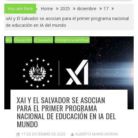
You are here
Home
2025
diciembre
17
xAI y El Salvador se asocian para el primer programa nacional
de educación en IA del mundo
#IA
Educación
El Salvador
Inteligencia Artificial
XAI Y EL SALVADOR SE ASOCIAN
PARA EL PRIMER PROGRAMA
NACIONAL DE EDUCACIÓN EN IA DEL
MUNDO
17 DE DICIEMBRE DE 2025
ALBERTO MARIN MORAN