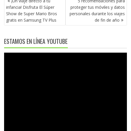
¡Un viaje directo a tu
5 recomendaciones para
DE
infancia! Disfruta El Súper
proteger tus móviles y datos
ENTRADAS
Show de Super Mario Bros
personales durante los viajes
gratis en Samsung TV Plus
de fin de año
ESTAMOS EN LÍNEA YOUTUBE