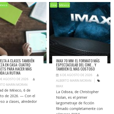
éxico
Cine
México
UELTA A CLASES TAMBIÉN
IMAX 70 MM: EL FORMATO MÁS
EZA EN CASA: CUATRO
ESPECTACULAR DEL CINE… Y
ETS PARA HACER MÁS
TAMBIÉN EL MÁS COSTOSO
DA LA RUTINA
6 DE AGOSTO DE 2026
DE AGOSTO DE 2026
ALBERTO MARIN MORAN
RTO MARIN MORAN
IMAX
ad de México, 6 de
La Odisea, de Christopher
to de 2026. — Con el
Nolan, es el primer
eso a clases, alrededor
largometraje de ficción
filmado completamente con