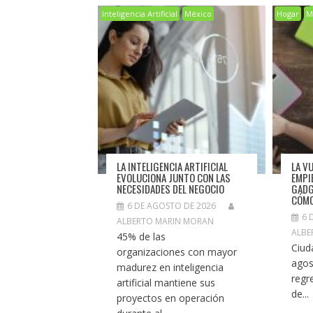
Inteligencia Artificial
México
Hogar
M
LA INTELIGENCIA ARTIFICIAL
LA V
EVOLUCIONA JUNTO CON LAS
EMPI
NECESIDADES DEL NEGOCIO
GADG
CÓMO
6 DE AGOSTO DE 2026
6 
ALBERTO MARIN MORAN
ALBE
45% de las
Ciud
organizaciones con mayor
agos
madurez en inteligencia
regr
artificial mantiene sus
de...
proyectos en operación