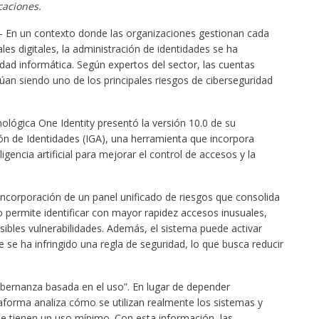
caciones.
 En un contexto donde las organizaciones gestionan cada
les digitales, la administración de identidades se ha
idad informática. Según expertos del sector, las cuentas
úan siendo uno de los principales riesgos de ciberseguridad
lógica One Identity presentó la versión 10.0 de su
n de Identidades (IGA), una herramienta que incorpora
gencia artificial para mejorar el control de accesos y la
ncorporación de un panel unificado de riesgos que consolida
to permite identificar con mayor rapidez accesos inusuales,
sibles vulnerabilidades. Además, el sistema puede activar
e ha infringido una regla de seguridad, lo que busca reducir
bernanza basada en el uso”. En lugar de depender
taforma analiza cómo se utilizan realmente los sistemas y
 tienen un uso mínimo. Con esta información, las