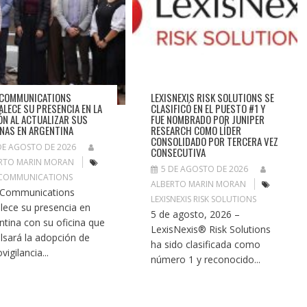
 COMMUNICATIONS
LEXISNEXIS RISK SOLUTIONS SE
ALECE SU PRESENCIA EN LA
CLASIFICÓ EN EL PUESTO #1 Y
ÓN AL ACTUALIZAR SUS
FUE NOMBRADO POR JUNIPER
INAS EN ARGENTINA
RESEARCH COMO LÍDER
CONSOLIDADO POR TERCERA VEZ
DE AGOSTO DE 2026
CONSECUTIVA
RTO MARIN MORAN
5 DE AGOSTO DE 2026
 COMMUNICATIONS
ALBERTO MARIN MORAN
 Communications
LEXISNEXIS RISK SOLUTIONS
alece su presencia en
5 de agosto, 2026 –
ntina con su oficina que
LexisNexis® Risk Solutions
lsará la adopción de
ha sido clasificada como
vigilancia...
número 1 y reconocido...