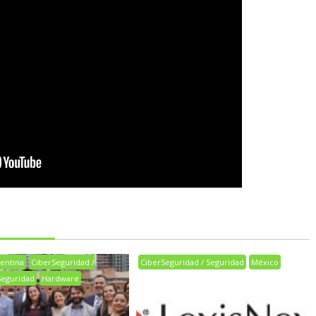
entina
CiberSeguridad /
CiberSeguridad / Seguridad
México
Seguridad
Hardware