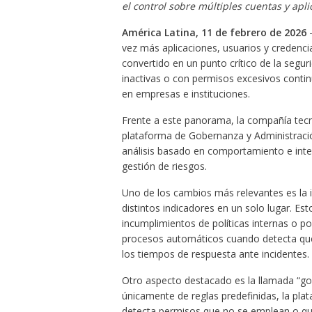
el control sobre múltiples cuentas y apli
América Latina, 11 de febrero de 2026
–
vez más aplicaciones, usuarios y credencia
convertido en un punto crítico de la segur
inactivas o con permisos excesivos contin
en empresas e instituciones.
Frente a este panorama, la compañía tecno
plataforma de Gobernanza y Administració
análisis basado en comportamiento e inteli
gestión de riesgos.
Uno de los cambios más relevantes es la i
distintos indicadores en un solo lugar. Es
incumplimientos de políticas internas o po
procesos automáticos cuando detecta que s
los tiempos de respuesta ante incidentes.
Otro aspecto destacado es la llamada “go
únicamente de reglas predefinidas, la pla
detecta permisos que no se emplean o que