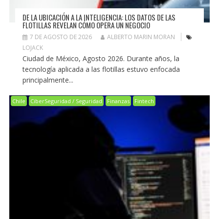
DE LA UBICACIÓN A LA INTELIGENCIA: LOS DATOS DE LAS
FLOTILLAS REVELAN CÓMO OPERA UN NEGOCIO
7 DE AGOSTO DE 2026
ALBERTO MARIN MORAN
LOJACK
Ciudad de México, Agosto 2026. Durante años, la
tecnología aplicada a las flotillas estuvo enfocada
principalmente...
Chile
CiberSeguridad / Seguridad
Finanzas
Fintech