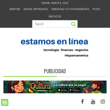
Skip
SÁBADO, AGOSTO 8, 2026
to
NOSOTROS
AGENDA EMPRESARIAL
COMUNIDAD TIC HISPANOAMÉRICA
PAISES
content
CONTACTOS
PUBLICIDAD