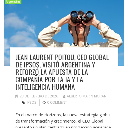
Argentina
JEAN-LAURENT POITOU, CEO GLOBAL
DE IPSOS, VISITÓ ARGENTINA Y
REFORZÓ LA APUESTA DE LA
COMPAÑÍA POR LA IA Y LA
INTELIGENCIA HUMANA
23 DE FEBRERO DE 2026
ALBERTO MARIN MORAN
IPSOS
0 COMMENT
En el marco de Horizons, la nueva estrategia global
de transformación y crecimiento, el CEO Global
presentó un plan centrado en producción acelerada