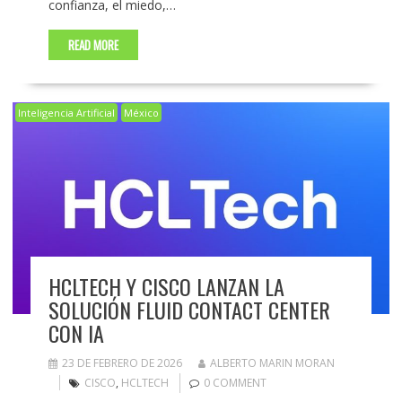
confianza, el miedo,…
READ MORE
Inteligencia Artificial
México
HCLTECH Y CISCO LANZAN LA
SOLUCIÓN FLUID CONTACT CENTER
CON IA
23 DE FEBRERO DE 2026
ALBERTO MARIN MORAN
CISCO
,
HCLTECH
0 COMMENT