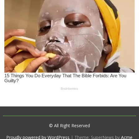
© All Right Reserved
Proudly powered by WordPress
|
Theme: SuperNews by
Acme