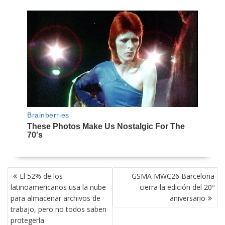
NAVEGACIÓN
El 52% de los
GSMA MWC26 Barcelona
DE
latinoamericanos usa la nube
cierra la edición del 20º
ENTRADAS
para almacenar archivos de
aniversario
trabajo, pero no todos saben
protegerla