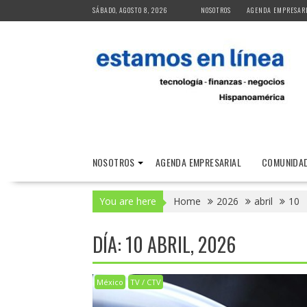
Skip
SÁBADO, AGOSTO 8, 2026
NOSOTROS
AGENDA EMPRESAR
to
content
NOSOTROS
AGENDA EMPRESARIAL
COMUNIDAD
You are here
Home
2026
abril
10
DÍA:
10 ABRIL, 2026
México
TV / CTV