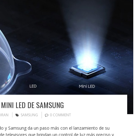
 MINI LED DE SAMSUNG
ORAN
SAMSUNG
0 COMMENT
ndo y Samsung da un paso más con el lanzamiento de su
 de televisores que brindan un control de luz más preciso y