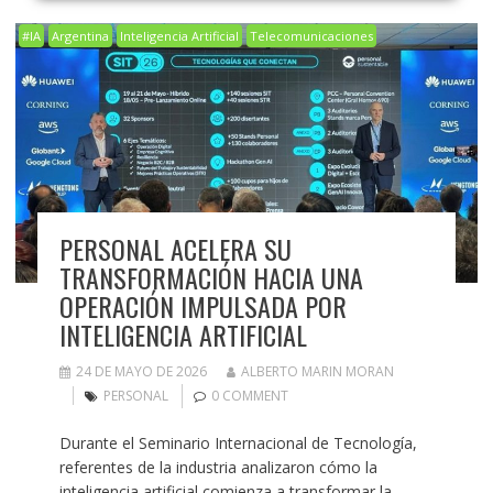
#IA
Argentina
Inteligencia Artificial
Telecomunicaciones
PERSONAL ACELERA SU
TRANSFORMACIÓN HACIA UNA
OPERACIÓN IMPULSADA POR
INTELIGENCIA ARTIFICIAL
24 DE MAYO DE 2026
ALBERTO MARIN MORAN
PERSONAL
0 COMMENT
Durante el Seminario Internacional de Tecnología,
referentes de la industria analizaron cómo la
inteligencia artificial comienza a transformar la