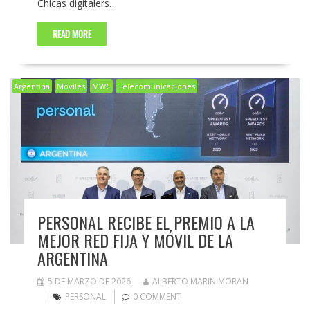
Chicas digitalers…
READ MORE
Argentina
Móviles
MWC
Telecomunicaciones
PERSONAL RECIBE EL PREMIO A LA
MEJOR RED FIJA Y MÓVIL DE LA
ARGENTINA
5 DE MARZO DE 2026
ALBERTO MARIN MORAN
PERSONAL
0 COMMENT