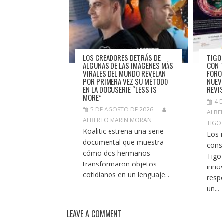
LOS CREADORES DETRÁS DE
TIGO
ALGUNAS DE LAS IMÁGENES MÁS
CON 
VIRALES DEL MUNDO REVELAN
FORO
POR PRIMERA VEZ SU MÉTODO
NUEV
EN LA DOCUSERIE “LESS IS
REVI
MORE”
4 
5 DE AGOSTO DE 2026
ALBE
ALBERTO MARIN MORAN
TIGO
Koalitic estrena una serie
Los 
documental que muestra
cons
cómo dos hermanos
Tigo
transformaron objetos
inno
cotidianos en un lenguaje...
resp
un...
LEAVE A COMMENT