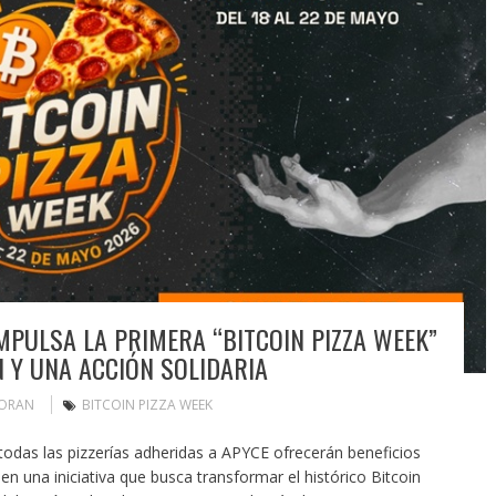
MPULSA LA PRIMERA “BITCOIN PIZZA WEEK”
 Y UNA ACCIÓN SOLIDARIA
MORAN
BITCOIN PIZZA WEEK
odas las pizzerías adheridas a APYCE ofrecerán beneficios
en una iniciativa que busca transformar el histórico Bitcoin