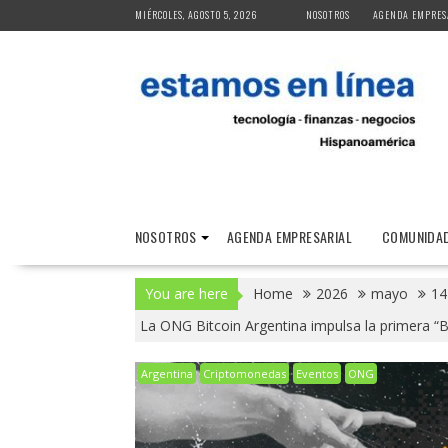
Skip
MIÉRCOLES, AGOSTO 5, 2026
NOSOTROS
AGENDA EMPRES
to
content
NOSOTROS
AGENDA EMPRESARIAL
COMUNIDAD
You are here
Home
2026
mayo
14
La ONG Bitcoin Argentina impulsa la primera “B
Argentina
Criptomonedas
Eventos
ONG