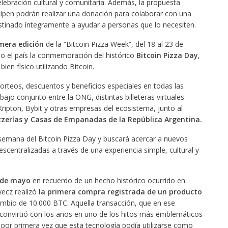
ebración cultural y comunitaria. Además, la propuesta
ticipen podrán realizar una donación para colaborar con una
stinado íntegramente a ayudar a personas que lo necesiten.
imera edición
de la “Bitcoin Pizza Week”, del 18 al 23 de
odo el país la conmemoración del histórico
Bitcoin Pizza Day
,
ien físico utilizando Bitcoin.
rteos, descuentos y beneficios especiales en todas las
bajo conjunto entre la ONG, distintas billeteras virtuales
ripton, Bybit y otras empresas del ecosistema, junto al
izzerías y Casas de Empanadas de la República Argentina.
 semana del Bitcoin Pizza Day y buscará acercar a nuevos
escentralizadas a través de una experiencia simple, cultural y
2 de mayo
en recuerdo de un hecho histórico ocurrido en
ecz realizó
la primera compra registrada de un producto
ambio de 10.000 BTC. Aquella transacción, que en ese
convirtió con los años en uno de los hitos más emblemáticos
ó por primera vez que esta tecnología podía utilizarse como