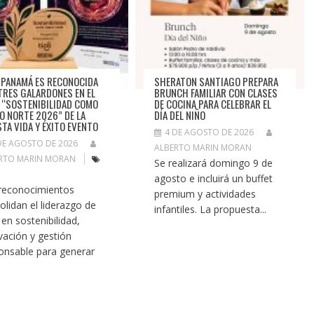
 PANAMÁ ES RECONOCIDA
SHERATON SANTIAGO PREPARA
TRES GALARDONES EN EL
BRUNCH FAMILIAR CON CLASES
 “SOSTENIBILIDAD COMO
DE COCINA PARA CELEBRAR EL
O NORTE 2026” DE LA
DÍA DEL NIÑO
STA VIDA Y ÉXITO EVENTO
4 DE AGOSTO DE 2026
DE AGOSTO DE 2026
ALBERTO MARIN MORAN
RTO MARIN MORAN
Se realizará domingo 9 de
agosto e incluirá un buffet
reconocimientos
premium y actividades
olidan el liderazgo de
infantiles. La propuesta...
 en sostenibilidad,
vación y gestión
onsable para generar