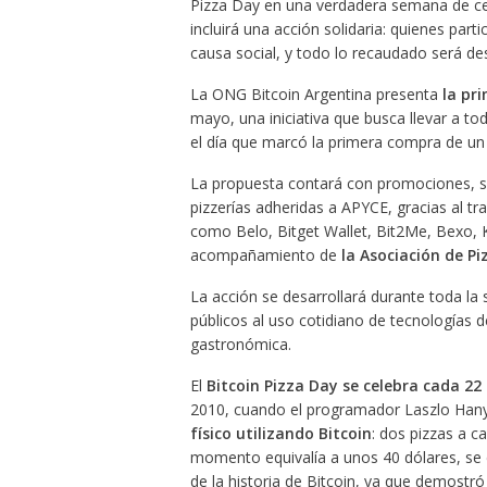
Pizza Day en una verdadera semana de cel
incluirá una acción solidaria: quienes par
causa social, y todo lo recaudado será de
La ONG Bitcoin Argentina presenta
la pr
mayo, una iniciativa que busca llevar a t
el día que marcó la primera compra de un b
La propuesta contará con promociones, so
pizzerías adheridas a APYCE, gracias al tra
como Belo, Bitget Wallet, Bit2Me, Bexo, K
acompañamiento de
la Asociación de P
La acción se desarrollará durante toda la
públicos al uso cotidiano de tecnologías d
gastronómica.
El
Bitcoin Pizza Day se celebra cada 2
2010, cuando el programador Laszlo Hany
físico utilizando Bitcoin
: dos pizzas a c
momento equivalía a unos 40 dólares, se 
de la historia de Bitcoin, ya que demostr