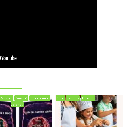
Móviles
Panamá
Telecomunic
Chile
Eventos
Turismo
aciones