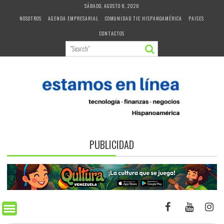
Skip
SÁBADO, AGOSTO 8, 2026
to
NOSOTROS
AGENDA EMPRESARIAL
COMUNIDAD TIC HISPANOAMÉRICA
PAISES
content
CONTACTOS
PUBLICIDAD