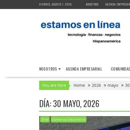
Skip
VIERNES, AGOSTO 7, 2026
NOSOTROS
AGENDA EMPRESAR
to
content
NOSOTROS
AGENDA EMPRESARIAL
COMUNIDAD
You are here
Home
2026
mayo
30
DÍA:
30 MAYO, 2026
Chile
Comercio Electrónico