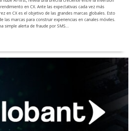
nube AI-first, revela una brecha creciente entre la inversión
 rendimiento en CX. Ante las expectativas cada vez más
rez en CX es el objetivo de las grandes marcas globales. Esto
 las marcas para construir experiencias en canales móviles.
una simple alerta de fraude por SMS…