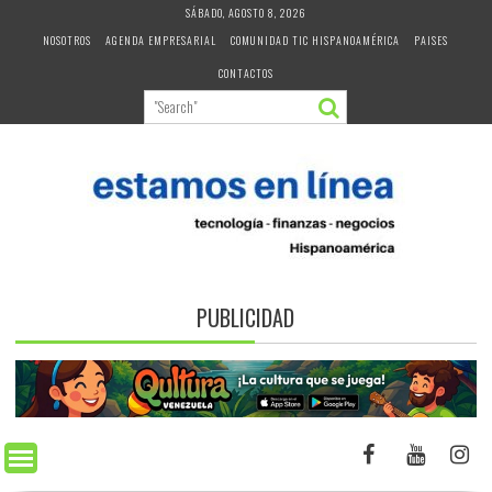
Skip
SÁBADO, AGOSTO 8, 2026
to
NOSOTROS
AGENDA EMPRESARIAL
COMUNIDAD TIC HISPANOAMÉRICA
PAISES
content
CONTACTOS
PUBLICIDAD